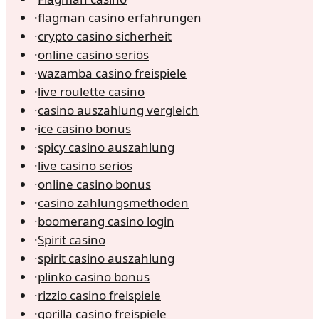
·
flagman casino erfahrungen
·
crypto casino sicherheit
·
online casino seriös
·
wazamba casino freispiele
·
live roulette casino
·
casino auszahlung vergleich
·
ice casino bonus
·
spicy casino auszahlung
·
live casino seriös
·
online casino bonus
·
casino zahlungsmethoden
·
boomerang casino login
·
Spirit casino
·
spirit casino auszahlung
·
plinko casino bonus
·
rizzio casino freispiele
·
gorilla casino freispiele