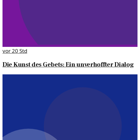
vor 20 Std
Die Kunst des Gebets: Ein unverhoffter Dialog