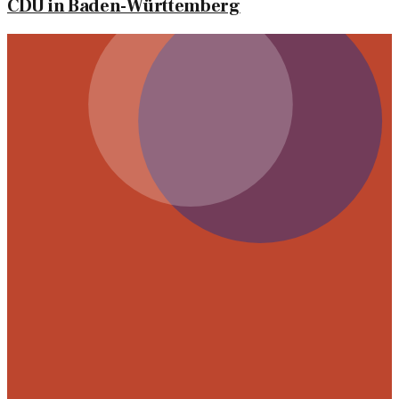
CDU in Baden-Württemberg