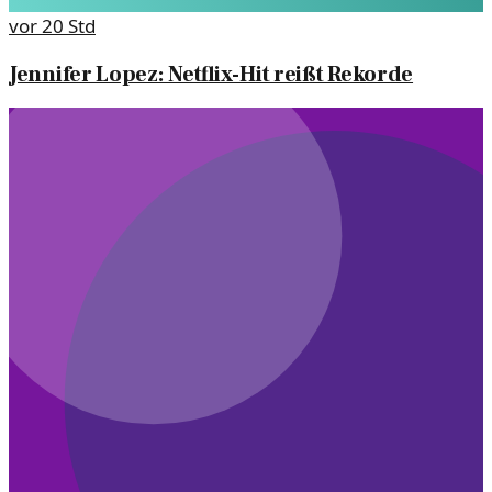
vor 20 Std
Jennifer Lopez: Netflix-Hit reißt Rekorde