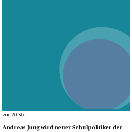
vor 20 Std
Andreas Jung wird neuer Schulpolitiker der