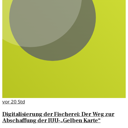
vor 20 Std
Digitalisierung der Fischerei: Der Weg zur
Abschaffung der IUU-„Gelben Karte“