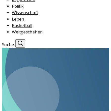
Politik
Wissenschaft
Leben
Basketball
Weltgeschehen
Suche: