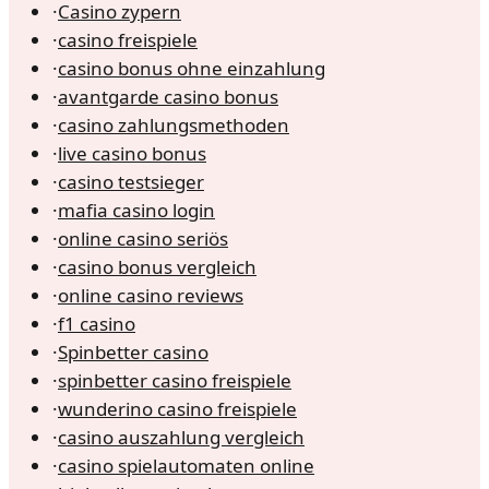
·
Casino zypern
·
casino freispiele
·
casino bonus ohne einzahlung
·
avantgarde casino bonus
·
casino zahlungsmethoden
·
live casino bonus
·
casino testsieger
·
mafia casino login
·
online casino seriös
·
casino bonus vergleich
·
online casino reviews
·
f1 casino
·
Spinbetter casino
·
spinbetter casino freispiele
·
wunderino casino freispiele
·
casino auszahlung vergleich
·
casino spielautomaten online