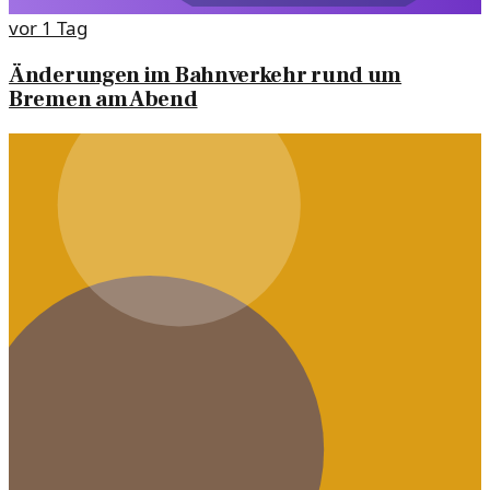
vor 1 Tag
Änderungen im Bahnverkehr rund um
Bremen am Abend