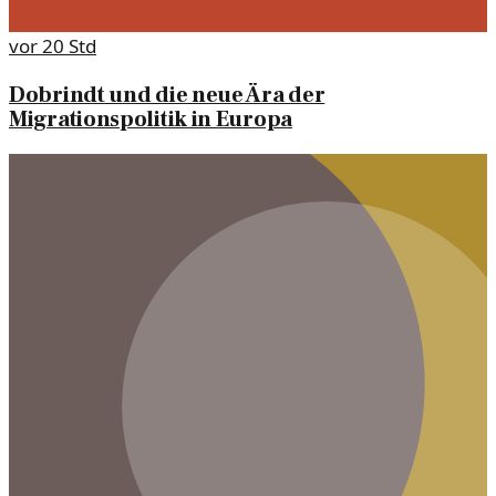
vor 20 Std
Dobrindt und die neue Ära der
Migrationspolitik in Europa