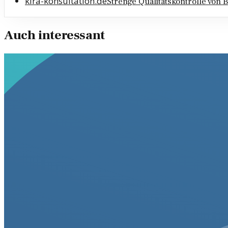
kira-konsultation.de
Strenge Qualitätskontrolle von 
Auch interessant