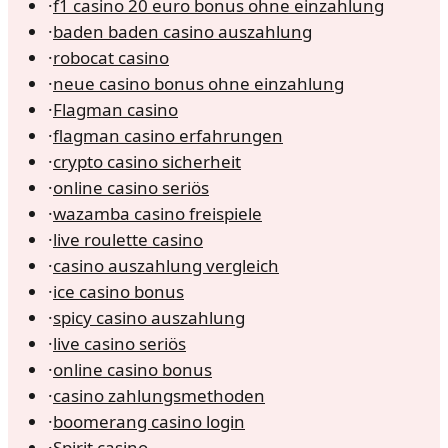
·
f1 casino 20 euro bonus ohne einzahlung
·
baden baden casino auszahlung
·
robocat casino
·
neue casino bonus ohne einzahlung
·
Flagman casino
·
flagman casino erfahrungen
·
crypto casino sicherheit
·
online casino seriös
·
wazamba casino freispiele
·
live roulette casino
·
casino auszahlung vergleich
·
ice casino bonus
·
spicy casino auszahlung
·
live casino seriös
·
online casino bonus
·
casino zahlungsmethoden
·
boomerang casino login
·
Spirit casino