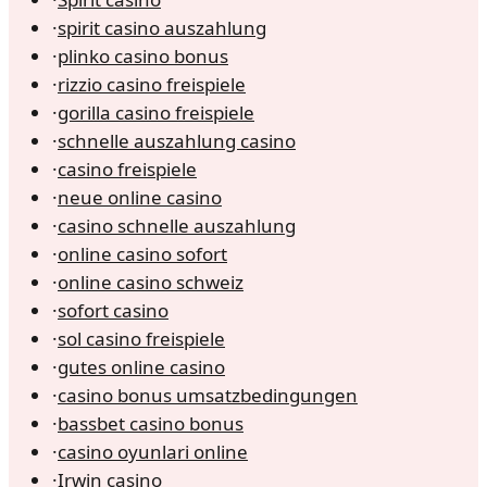
·
spirit casino auszahlung
·
plinko casino bonus
·
rizzio casino freispiele
·
gorilla casino freispiele
·
schnelle auszahlung casino
·
casino freispiele
·
neue online casino
·
casino schnelle auszahlung
·
online casino sofort
·
online casino schweiz
·
sofort casino
·
sol casino freispiele
·
gutes online casino
·
casino bonus umsatzbedingungen
·
bassbet casino bonus
·
casino oyunlari online
·
Irwin casino