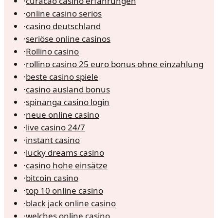
·
curacao casino erfahrungen
·
online casino seriös
·
casino deutschland
·
seriöse online casinos
·
Rollino casino
·
rollino casino 25 euro bonus ohne einzahlung
·
beste casino spiele
·
casino ausland bonus
·
spinanga casino login
·
neue online casino
·
live casino 24/7
·
instant casino
·
lucky dreams casino
·
casino hohe einsätze
·
bitcoin casino
·
top 10 online casino
·
black jack online casino
·
welches online casino