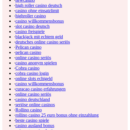
·
newcasino
·
high roller casino deutsch
·
casino ohne einsatzlimit
·
highroller casino
·
casino willkommensbonus
·
slot casino deutsch
·
casino freispiele
·
blackjack mit echtem geld
·
deutsches online casino seriös
·
Pelican casino
·
pelican casino
·
online casino seriös
·
casino anonym spielen
·
Cobra casino
·
cobra casino login
·
online slots echtgeld
·
casino willkommensbonus
·
curacao casino erfahrungen
·
online casino seriös
·
casino deutschland
·
seriöse online casinos
·
Rollino casino
·
rollino casino 25 euro bonus ohne einzahlung
·
beste casino spiele
·
casino ausland bonus