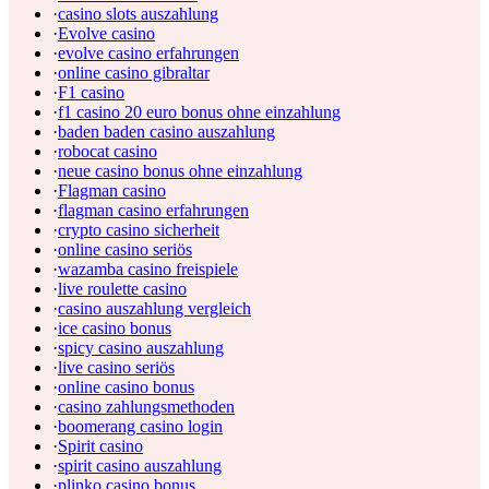
·
casino slots auszahlung
·
Evolve casino
·
evolve casino erfahrungen
·
online casino gibraltar
·
F1 casino
·
f1 casino 20 euro bonus ohne einzahlung
·
baden baden casino auszahlung
·
robocat casino
·
neue casino bonus ohne einzahlung
·
Flagman casino
·
flagman casino erfahrungen
·
crypto casino sicherheit
·
online casino seriös
·
wazamba casino freispiele
·
live roulette casino
·
casino auszahlung vergleich
·
ice casino bonus
·
spicy casino auszahlung
·
live casino seriös
·
online casino bonus
·
casino zahlungsmethoden
·
boomerang casino login
·
Spirit casino
·
spirit casino auszahlung
·
plinko casino bonus