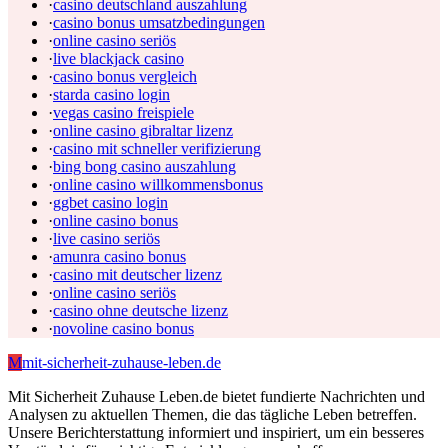
·
casino deutschland auszahlung
·
casino bonus umsatzbedingungen
·
online casino seriös
·
live blackjack casino
·
casino bonus vergleich
·
starda casino login
·
vegas casino freispiele
·
online casino gibraltar lizenz
·
casino mit schneller verifizierung
·
bing bong casino auszahlung
·
online casino willkommensbonus
·
ggbet casino login
·
online casino bonus
·
live casino seriös
·
amunra casino bonus
·
casino mit deutscher lizenz
·
online casino seriös
·
casino ohne deutsche lizenz
·
novoline casino bonus
M
mit-sicherheit-zuhause-leben.de
Mit Sicherheit Zuhause Leben.de bietet fundierte Nachrichten und
Analysen zu aktuellen Themen, die das tägliche Leben betreffen.
Unsere Berichterstattung informiert und inspiriert, um ein besseres