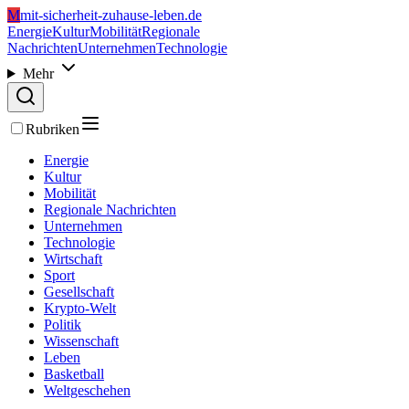
M
mit-sicherheit-zuhause-leben.de
Energie
Kultur
Mobilität
Regionale
Nachrichten
Unternehmen
Technologie
Mehr
Rubriken
Energie
Kultur
Mobilität
Regionale Nachrichten
Unternehmen
Technologie
Wirtschaft
Sport
Gesellschaft
Krypto-Welt
Politik
Wissenschaft
Leben
Basketball
Weltgeschehen