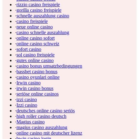
·
rizzio casino freispiele
·
gorilla casino freispiele
·
schnelle auszahlung casino
·
casino freispiele
·
neue online casino
·
casino schnelle auszahlung
·
online casino sofort
·
online casino schweiz
·
sofort casino
·
sol casino freispiele
·
gutes online casino
·
casino bonus umsatzbedingungen
·
bassbet casino bonus
·
casino oyunlari online
·
Irwin casino
·
irwin casino bonus
·
seriöse online casinos
·
izzi casino
·
Izzi casino
·
deutsches online casino seriös
·
high roller casino deutsch
·
Magius casino
·
magius casino auszahlung
·
online casino mit deutscher lizenz
·
bwin casino login