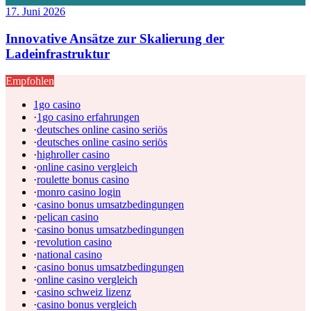
17. Juni 2026
Innovative Ansätze zur Skalierung der
Ladeinfrastruktur
Empfohlen
1go casino
·
1go casino erfahrungen
·
deutsches online casino seriös
·
deutsches online casino seriös
·
highroller casino
·
online casino vergleich
·
roulette bonus casino
·
monro casino login
·
casino bonus umsatzbedingungen
·
pelican casino
·
casino bonus umsatzbedingungen
·
revolution casino
·
national casino
·
casino bonus umsatzbedingungen
·
online casino vergleich
·
casino schweiz lizenz
·
casino bonus vergleich