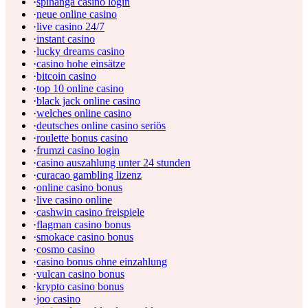
·
spinanga casino login
·
neue online casino
·
live casino 24/7
·
instant casino
·
lucky dreams casino
·
casino hohe einsätze
·
bitcoin casino
·
top 10 online casino
·
black jack online casino
·
welches online casino
·
deutsches online casino seriös
·
roulette bonus casino
·
frumzi casino login
·
casino auszahlung unter 24 stunden
·
curacao gambling lizenz
·
online casino bonus
·
live casino online
·
cashwin casino freispiele
·
flagman casino bonus
·
smokace casino bonus
·
cosmo casino
·
casino bonus ohne einzahlung
·
vulcan casino bonus
·
krypto casino bonus
·
joo casino