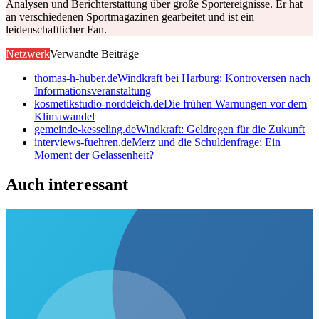
Analysen und Berichterstattung über große Sportereignisse. Er hat
an verschiedenen Sportmagazinen gearbeitet und ist ein
leidenschaftlicher Fan.
Netzwerk
Verwandte Beiträge
thomas-h-huber.de
Windkraft bei Harburg: Kontroversen nach
Informationsveranstaltung
kosmetikstudio-norddeich.de
Die frühen Warnungen vor dem
Klimawandel
gemeinde-kesseling.de
Windkraft: Geldregen für die Zukunft
interviews-fuehren.de
Merz und die Schuldenfrage: Ein
Moment der Gelassenheit?
Auch interessant