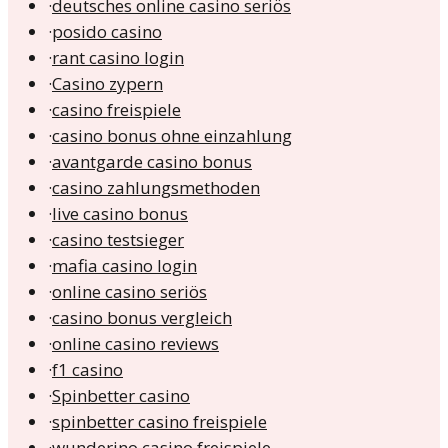
·
deutsches online casino seriös
·
posido casino
·
rant casino login
·
Casino zypern
·
casino freispiele
·
casino bonus ohne einzahlung
·
avantgarde casino bonus
·
casino zahlungsmethoden
·
live casino bonus
·
casino testsieger
·
mafia casino login
·
online casino seriös
·
casino bonus vergleich
·
online casino reviews
·
f1 casino
·
Spinbetter casino
·
spinbetter casino freispiele
·
wunderino casino freispiele