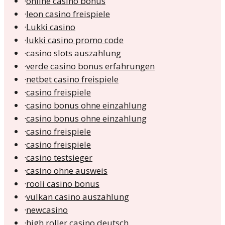
·
online casino bonus
·
leon casino freispiele
·
Lukki casino
·
lukki casino promo code
·
casino slots auszahlung
·
verde casino bonus erfahrungen
·
netbet casino freispiele
·
casino freispiele
·
casino bonus ohne einzahlung
·
casino bonus ohne einzahlung
·
casino freispiele
·
casino freispiele
·
casino testsieger
·
casino ohne ausweis
·
rooli casino bonus
·
vulkan casino auszahlung
·
newcasino
·
high roller casino deutsch