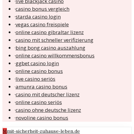
·
live blackjack casino
·
casino bonus vergleich
·
starda casino login
·
vegas casino freispiele
·
online casino gibraltar lizenz
·
casino mit schneller verifizierung
·
bing bong casino auszahlung
·
online casino willkommensbonus
·
ggbet casino login
·
online casino bonus
·
live casino seriös
·
amunra casino bonus
·
casino mit deutscher lizenz
·
online casino seriös
·
casino ohne deutsche lizenz
·
novoline casino bonus
M
mit-sicherheit-zuhause-leben.de