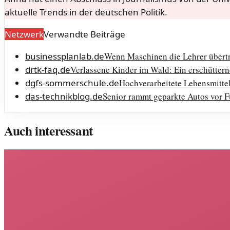
aktuelle Trends in der deutschen Politik.
Netzwerk
Verwandte Beiträge
businessplanlab.de
Wenn Maschinen die Lehrer übertr
drtk-faq.de
Verlassene Kinder im Wald: Ein erschütternd
dgfs-sommerschule.de
Hochverarbeitete Lebensmittel
das-technikblog.de
Senior rammt geparkte Autos vor F
Auch interessant