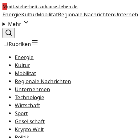
M
mit-sicherheit-zuhause-leben.de
Energie
Kultur
Mobilität
Regionale Nachrichten
Unterne
Mehr
Rubriken
Energie
Kultur
Mobilität
Regionale Nachrichten
Unternehmen
Technologie
Wirtschaft
Sport
Gesellschaft
Krypto-Welt
Politik